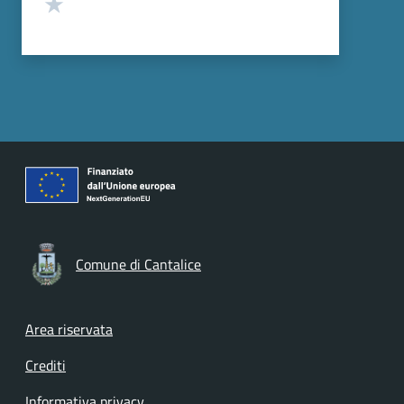
Valuta 1 stelle su 5
Comune di Cantalice
Footer menu
Area riservata
Crediti
Informativa privacy