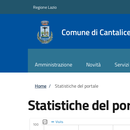
Salta al contenuto principale
Skip to footer content
Regione Lazio
Comune di Cantalic
Amministrazione
Novità
Servizi
Briciole di pane
Home
/
Statistiche del portale
Statistiche del po