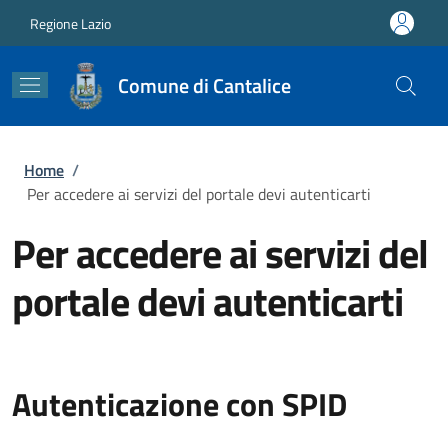
Salta al contenuto principale
Skip to footer content
Regione Lazio
Comune di Cantalice
Briciole di pane
Home
/
Per accedere ai servizi del portale devi autenticarti
Per accedere ai servizi del
portale devi autenticarti
Autenticazione con SPID