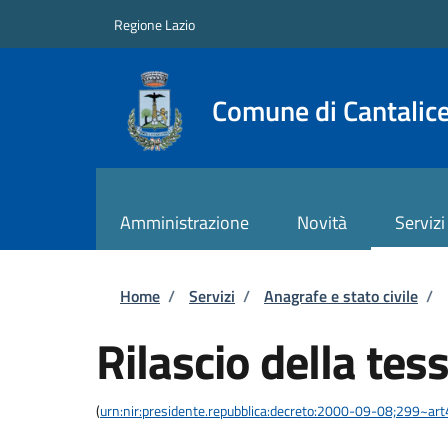
Salta al contenuto principale
Skip to footer content
Regione Lazio
Comune di Cantalic
Amministrazione
Novità
Servizi
Briciole di pane
Home
/
Servizi
/
Anagrafe e stato civile
/
Rilascio della tes
(
urn:nir:presidente.repubblica:decreto:2000-09-08;299~art