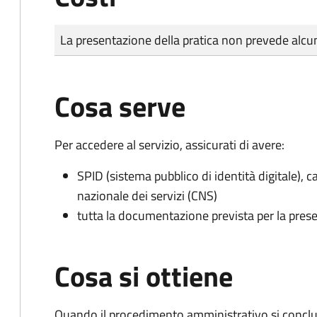
Tipo di pagamento
Importo
La presentazione della pratica non prevede al
Cosa serve
Per accedere al servizio, assicurati di avere:
SPID (sistema pubblico di identità digitale), ca
nazionale dei servizi (CNS)
tutta la documentazione prevista per la prese
Cosa si ottiene
Quando il procedimento amministrativo si conclud