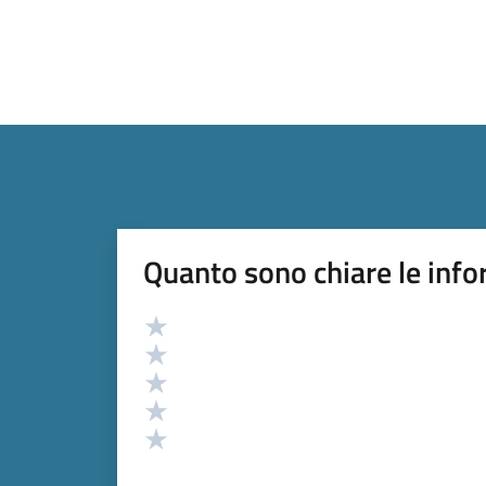
Quanto sono chiare le info
Valutazione
Valuta 5 stelle su 5
Valuta 4 stelle su 5
Valuta 3 stelle su 5
Valuta 2 stelle su 5
Valuta 1 stelle su 5