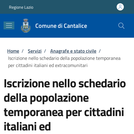
Salta al contenuto principale
Skip to footer content
Regione Lazio
Comune di Cantalice
Briciole di pane
Home
/
Servizi
/
Anagrafe e stato civile
/
Iscrizione nello schedario della popolazione temporanea
per cittadini italiani ed extracomunitari
Iscrizione nello schedario
della popolazione
temporanea per cittadini
italiani ed