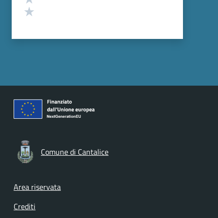
Valuta 1 stelle su 5
Comune di Cantalice
Footer menu
Area riservata
Crediti