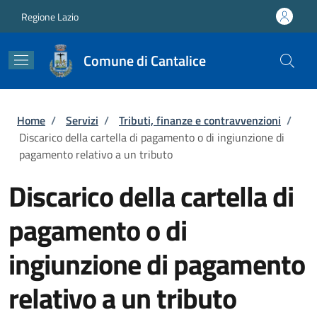
Salta al contenuto principale
Skip to footer content
Regione Lazio
Comune di Cantalice
Briciole di pane
Home
/
Servizi
/
Tributi, finanze e contravvenzioni
/
Discarico della cartella di pagamento o di ingiunzione di
pagamento relativo a un tributo
Discarico della cartella di
pagamento o di
ingiunzione di pagamento
relativo a un tributo