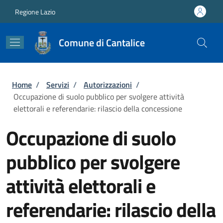
Salta al contenuto principale
Skip to footer content
Regione Lazio
Comune di Cantalice
Briciole di pane
Home
/
Servizi
/
Autorizzazioni
/
Occupazione di suolo pubblico per svolgere attività
elettorali e referendarie: rilascio della concessione
Occupazione di suolo
pubblico per svolgere
attività elettorali e
referendarie: rilascio della