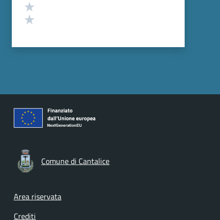
Valuta 2 stelle su 5
Valuta 1 stelle su 5
Comune di Cantalice
Footer menu
Area riservata
Crediti