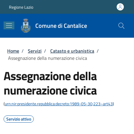
Salta al contenuto principale
Skip to footer content
Regione Lazio
Comune di Cantalice
Briciole di pane
Home
/
Servizi
/
Catasto e urbanistica
/
Assegnazione della numerazione civica
Assegnazione della
numerazione civica
(
urn:nir:presidente.repubblica:decreto:1989-05-30;223~art43
)
Servizio attivo