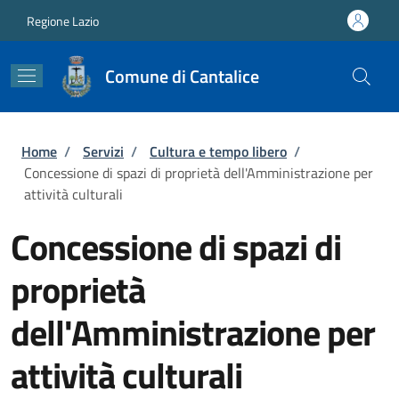
Salta al contenuto principale
Skip to footer content
Regione Lazio
Comune di Cantalice
Briciole di pane
Home
/
Servizi
/
Cultura e tempo libero
/
Concessione di spazi di proprietà dell'Amministrazione per
attività culturali
Concessione di spazi di
proprietà
dell'Amministrazione per
attività culturali