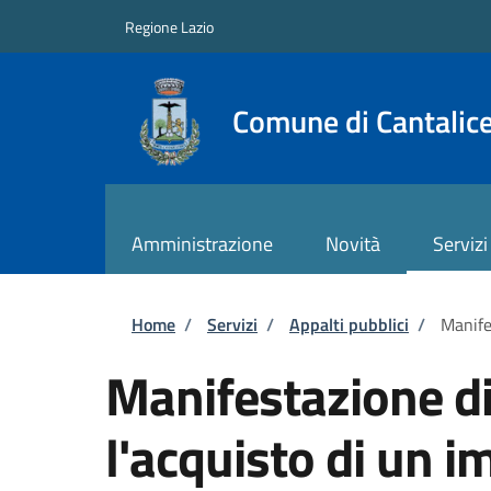
Salta al contenuto principale
Skip to footer content
Regione Lazio
Comune di Cantalic
Amministrazione
Novità
Servizi
Briciole di pane
Home
/
Servizi
/
Appalti pubblici
/
Manife
Manifestazione di
l'acquisto di un i