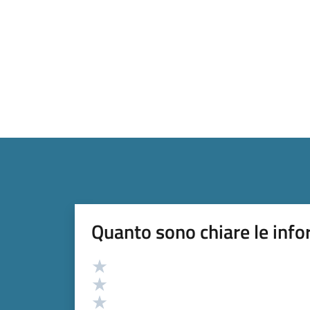
Quanto sono chiare le info
Valutazione
Valuta 5 stelle su 5
Valuta 4 stelle su 5
Valuta 3 stelle su 5