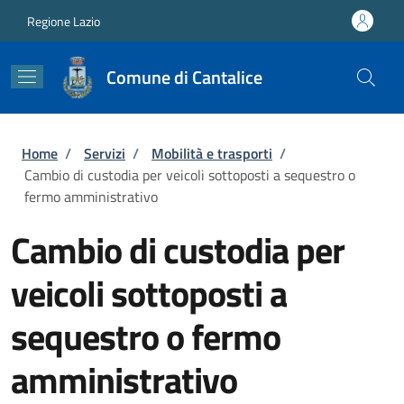
Salta al contenuto principale
Skip to footer content
Regione Lazio
Comune di Cantalice
Briciole di pane
Home
/
Servizi
/
Mobilità e trasporti
/
Cambio di custodia per veicoli sottoposti a sequestro o
fermo amministrativo
Cambio di custodia per
veicoli sottoposti a
sequestro o fermo
amministrativo