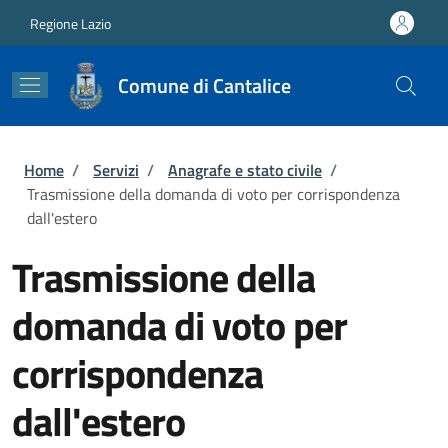
Salta al contenuto principale
Skip to footer content
Regione Lazio
Comune di Cantalice
Briciole di pane
Home
/
Servizi
/
Anagrafe e stato civile
/
Trasmissione della domanda di voto per corrispondenza
dall'estero
Trasmissione della
domanda di voto per
corrispondenza
dall'estero