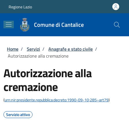
Salta al contenuto principale
Skip to footer content
Regione Lazio
Comune di Cantalice
Briciole di pane
Home
/
Servizi
/
Anagrafe e stato civile
/
Autorizzazione alla cremazione
Autorizzazione alla
cremazione
(
urn:nir:presidente.repubblica:decreto:1990-09-10;285~art79
)
Servizio attivo