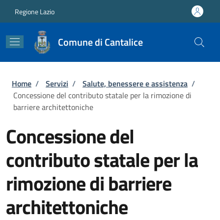
Salta al contenuto principale
Skip to footer content
Regione Lazio
Comune di Cantalice
Briciole di pane
Home
/
Servizi
/
Salute, benessere e assistenza
/
Concessione del contributo statale per la rimozione di
barriere architettoniche
Concessione del
contributo statale per la
rimozione di barriere
architettoniche