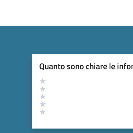
Quanto sono chiare le info
Valutazione
Valuta 5 stelle su 5
Valuta 4 stelle su 5
Valuta 3 stelle su 5
Valuta 2 stelle su 5
Valuta 1 stelle su 5