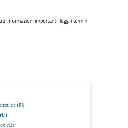
tre informazioni importanti, leggi i termini
ntalice (RI)
i.it
e.ri.it