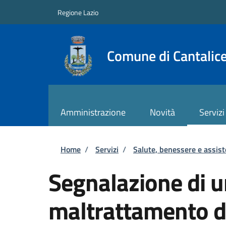
Salta al contenuto principale
Skip to footer content
Regione Lazio
Comune di Cantalic
Amministrazione
Novità
Servizi
Briciole di pane
Home
/
Servizi
/
Salute, benessere e assis
Segnalazione di 
maltrattamento d