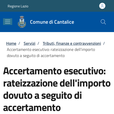
Salta al contenuto principale
Skip to footer content
Regione Lazio
Comune di Cantalice
Briciole di pane
Home
/
Servizi
/
Tributi, finanze e contravvenzioni
/
Accertamento esecutivo: rateizzazione dell'importo
dovuto a seguito di accertamento
Accertamento esecutivo:
rateizzazione dell'importo
dovuto a seguito di
accertamento