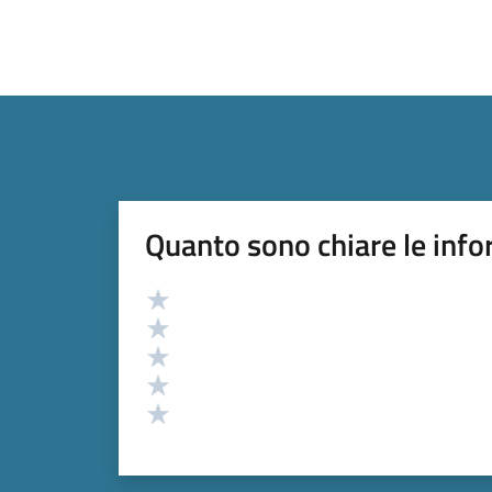
Quanto sono chiare le info
Valutazione
Valuta 5 stelle su 5
Valuta 4 stelle su 5
Valuta 3 stelle su 5
Valuta 2 stelle su 5
Valuta 1 stelle su 5