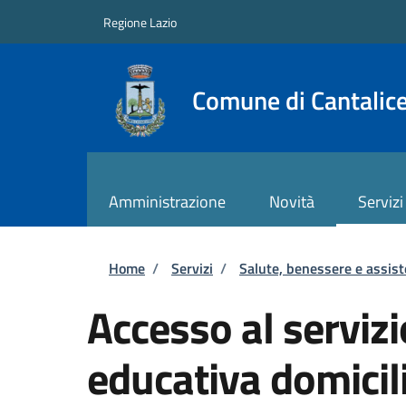
Salta al contenuto principale
Skip to footer content
Regione Lazio
Comune di Cantalic
Amministrazione
Novità
Servizi
Briciole di pane
Home
/
Servizi
/
Salute, benessere e assis
Accesso al servizi
educativa domicil