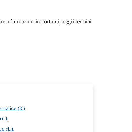
tre informazioni importanti, leggi i termini
ntalice (RI)
i.it
e.ri.it