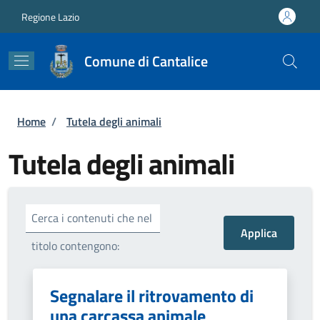
Salta al contenuto principale
Skip to footer content
Regione Lazio
Comune di Cantalice
Briciole di pane
Home
/
Tutela degli animali
Tutela degli animali
Cerca i contenuti che nel
titolo contengono:
Segnalare il ritrovamento di
una carcassa animale