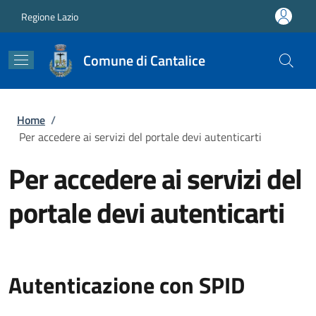
Salta al contenuto principale
Skip to footer content
Regione Lazio
Comune di Cantalice
Briciole di pane
Home
/
Per accedere ai servizi del portale devi autenticarti
Per accedere ai servizi del
portale devi autenticarti
Autenticazione con SPID